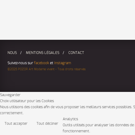
Début
Précédent
1
2
Suivant
Fin
Page 2 sur 2
NOUS
MENTIONS LÉGALES
CONTACT
Suivez-nous sur
facebook
et
Instagram
©2025 POZOR Art Moderne vivant - Tous droits réservés
Sauvegarder
Choix utilisateur pour les Cookies
Nous utilisons des cookies afin de vous proposer les meilleurs services possibles. Si
correctement.
Analytics
Tout accepter
Tout décliner
Outils utilisés pour analyser les données de 
fonctionnement.