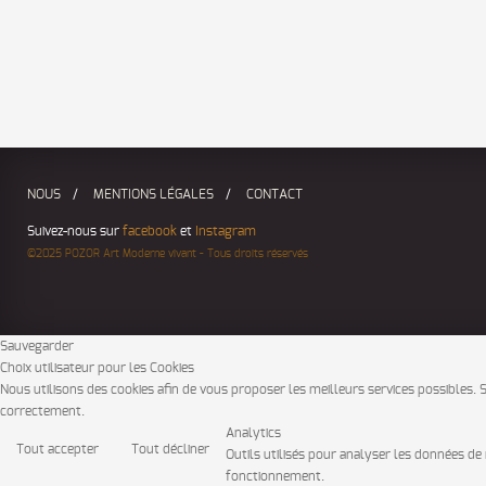
Dans cette catégorie :
« Jimmy C
13bis »
NOUS
MENTIONS LÉGALES
CONTACT
Suivez-nous sur
facebook
et
Instagram
©2025 POZOR Art Moderne vivant - Tous droits réservés
Sauvegarder
Choix utilisateur pour les Cookies
Nous utilisons des cookies afin de vous proposer les meilleurs services possibles. Si
correctement.
Analytics
Tout accepter
Tout décliner
Outils utilisés pour analyser les données de 
fonctionnement.