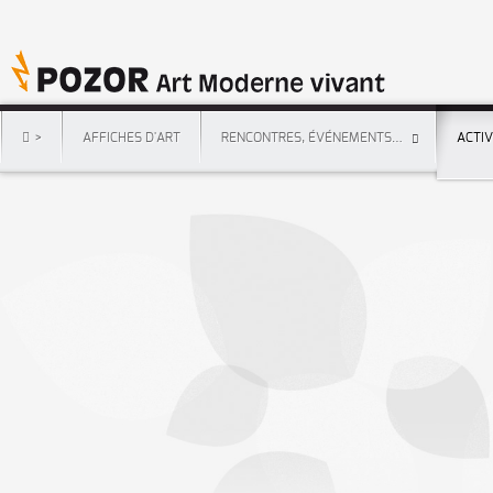
>
AFFICHES D'ART
RENCONTRES, ÉVÉNEMENTS…
ACTI
Accueil
I
ACTIVITÉS DÉCOUVERTE
I
Street-Art vivant
I
JBC
JBC