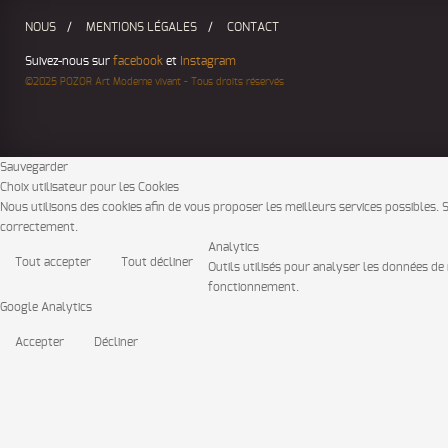
NOUS
MENTIONS LÉGALES
CONTACT
Suivez-nous sur
facebook
et
Instagram
©2025 POZOR Art Moderne vivant - Tous droits réservés
Sauvegarder
Choix utilisateur pour les Cookies
Nous utilisons des cookies afin de vous proposer les meilleurs services possibles. Si
correctement.
Analytics
Tout accepter
Tout décliner
Outils utilisés pour analyser les données de 
fonctionnement.
Google Analytics
Accepter
Décliner